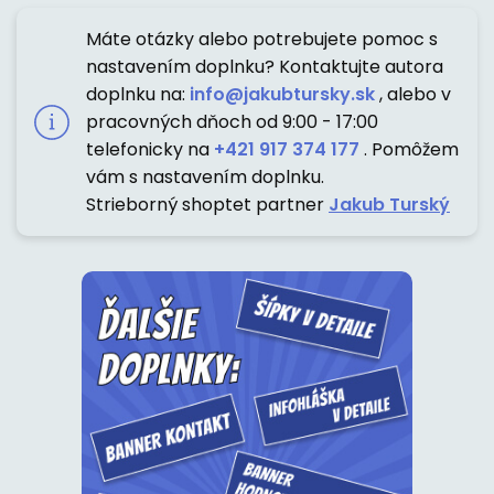
Máte otázky alebo potrebujete pomoc s
nastavením doplnku? Kontaktujte autora
doplnku na:
info@jakubtursky.sk
, alebo v
pracovných dňoch od 9:00 - 17:00
telefonicky na
+421 917 374 177
. Pomôžem
vám s nastavením doplnku.
Strieborný shoptet partner
Jakub Turský