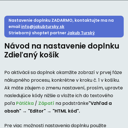
Nastavenie doplnku ZADARMO, kontaktujte ma na
email
info@jakubtursky.sk
Strieborný shoptet partner
Jakub Turský
Návod na nastavenie doplnku
Zdieľaný košík
Po aktivácii sa doplnok okamžite zobrazí v prvej fáze
nákupného procesu, konkrétne v kroku č. 1 v košíku.
Ak máte záujem o zmenu nastavení, prosím, upravte
nasledujúce kódy nižšie a vložte ich do textového
poľa
Pätička
/
Zápatí
na podstránke
"Vzhľad a
obsah" → "Editor" → "HTML kód".
Pre viac možnosti nastavenia doplnku použite