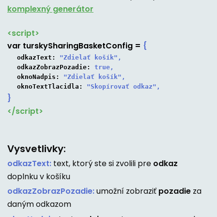
komplexný generátor
<script>
var
turskySharingBasketConfig
=
{
odkazText:
 "Zdielať košík",
odkazZobrazPozadie:
 true,
oknoNadpis:
 "Zdielať košík",
oknoTextTlacidla:
 "Skopírovať odkaz",
}
</script>
Vysvetlivky:
odkazText:
text, ktorý ste si zvolili pre
odkaz
doplnku v košíku
odkazZobrazPozadie:
umožní zobraziť
pozadie
za
daným odkazom