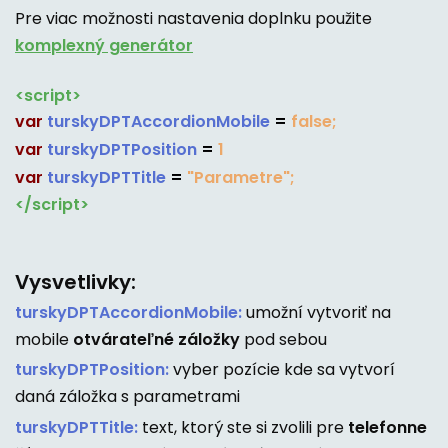
Pre viac možnosti nastavenia doplnku použite
komplexný generátor
<script>
var
turskyDPTAccordionMobile
=
false;
var
turskyDPTPosition
=
1
var
turskyDPTTitle
=
"Parametre";
</script>
Vysvetlivky:
turskyDPTAccordionMobile:
umožní vytvoriť na
mobile
otvárateľné záložky
pod sebou
turskyDPTPosition:
vyber pozície kde sa vytvorí
daná záložka s parametrami
turskyDPTTitle:
text, ktorý ste si zvolili pre
telefonne