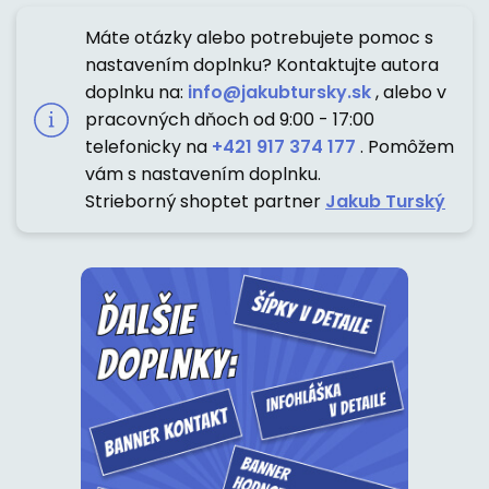
Máte otázky alebo potrebujete pomoc s
nastavením doplnku? Kontaktujte autora
doplnku na:
info@jakubtursky.sk
, alebo v
pracovných dňoch od 9:00 - 17:00
telefonicky na
+421 917 374 177
. Pomôžem
vám s nastavením doplnku.
Strieborný shoptet partner
Jakub Turský