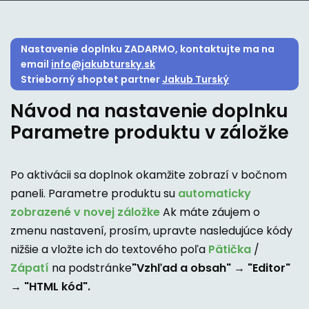
Nastavenie doplnku ZADARMO, kontaktujte ma na
email
info@jakubtursky.sk
Strieborný shoptet partner
Jakub Turský
Návod na nastavenie doplnku
Parametre produktu v záložke
Po aktivácii sa doplnok okamžite zobrazí v bočnom
paneli. Parametre produktu su
automaticky
zobrazené v novej záložke
Ak máte záujem o
zmenu nastavení, prosím, upravte nasledujúce kódy
nižšie a vložte ich do textového poľa
Pätička
/
Zápatí
na podstránke
"Vzhľad a obsah" → "Editor"
→ "HTML kód".