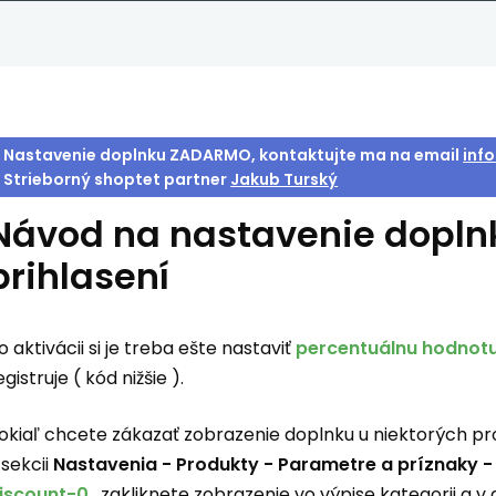
Nastavenie doplnku ZADARMO, kontaktujte ma na email
inf
Strieborný shoptet partner
Jakub Turský
Návod na nastavenie dopl
prihlasení
o aktivácii si je treba ešte nastaviť
percentuálnu hodnot
egistruje ( kód nižšie ).
okiaľ chcete zákazať zobrazenie doplnku u niektorých pr
 sekcii
Nastavenia - Produkty - Parametre a príznaky -
iscount-0
, zakliknete zobrazenie vo výpise kategorii a v 