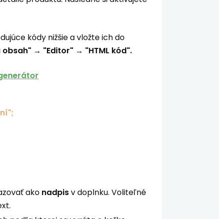
júce kódy nižšie a vložte ich do
 obsah" → "Editor" → "HTML kód".
generátor
ní";
razovať ako
nadpis
v doplnku. Voliteľné
xt.