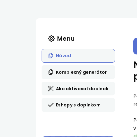
Menu
Návod
Komplexný generátor
Ako aktivovať doplnok
P
r
Eshopy s doplnkom
P
v
d