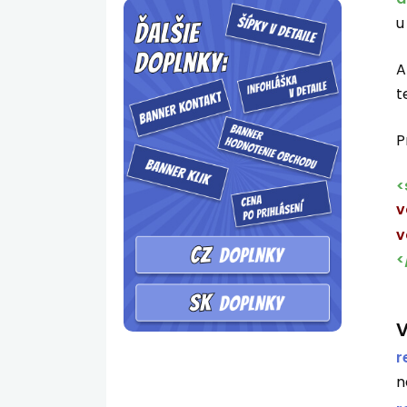
u
A
t
P
<
v
v
<
V
r
n