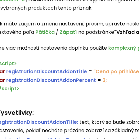
 vybraných produktoch tento príznak.
k máte záujem o zmenu nastavení, prosím, upravte nasledu
extového poľa
Pätička
/
Zápatí
na podstránke
"Vzhľad a
re viac možnosti nastavenia doplnku použite
komplexný 
script>
ar
registrationDiscountAddonTitle
=
"Cena po prihláse
ar
registrationDiscountAddonPercent
=
2;
/script>
ysvetlivky:
egistrationDiscountAddonTitle:
text, ktorý sa bude zob
astavenie, pokiaľ necháte prázdne zobrazí sa základný te