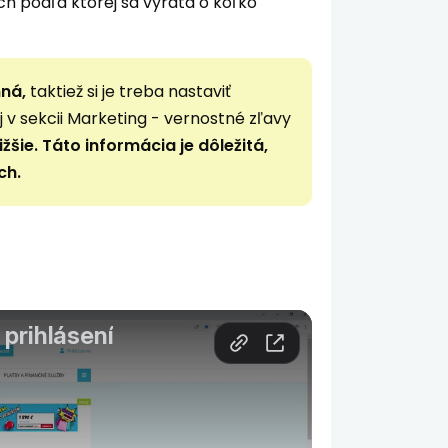
 podľa ktorej sa vyráta o koľko
ná,
taktiež si je treba nastaviť
 v sekcii Marketing - vernostné zľavy
žšie.
Táto informácia je dôležitá,
ch.