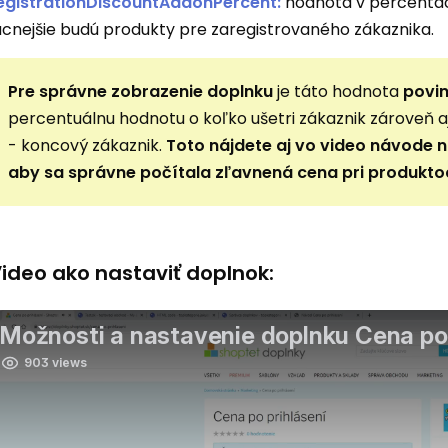
egistrationDiscountAddonPercent:
hodnota v percentách
acnejšie budú produkty pre zaregistrovaného zákaznika.
Pre správne zobrazenie doplnku
je táto hodnota
povin
percentuálnu hodnotu o koľko ušetri zákaznik zároveň aj
- koncový zákaznik.
Toto nájdete aj vo video návode ni
aby sa správne počítala zľavnená cena pri produkto
ideo ako nastaviť doplnok: