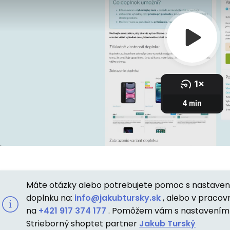
Máte otázky alebo potrebujete pomoc s nastaven
doplnku na:
info@jakubtursky.sk
, alebo v pracov
na
+421 917 374 177
. Pomôžem vám s nastavením 
Strieborný shoptet partner
Jakub Turský