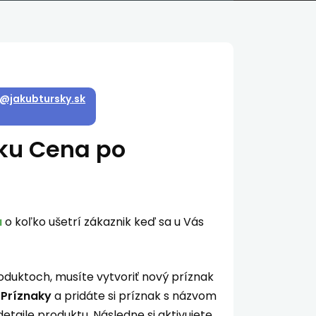
o@jakubtursky.sk
nku
Cena po
u
o koľko ušetrí zákaznik keď sa u Vás
oduktoch, musíte vytvoriť nový príznak
 Príznaky
a pridáte si príznak s názvom
detaile produktu. Následne si aktivujete