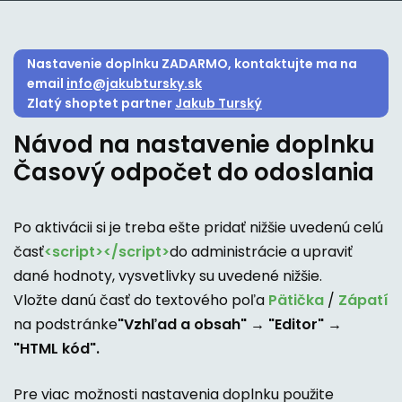
Nastavenie doplnku ZADARMO, kontaktujte ma na
email
info@jakubtursky.sk
Zlatý shoptet partner
Jakub Turský
Návod na nastavenie doplnku
Časový odpočet do odoslania
Po aktivácii si je treba ešte pridať nižšie uvedenú celú
časť
<script>
</script>
do administrácie a upraviť
dané hodnoty, vysvetlivky su uvedené nižšie.
Vložte danú časť do textového poľa
Pätička
/
Zápatí
na podstránke
"Vzhľad a obsah" → "Editor" →
"HTML kód".
Pre viac možnosti nastavenia doplnku použite