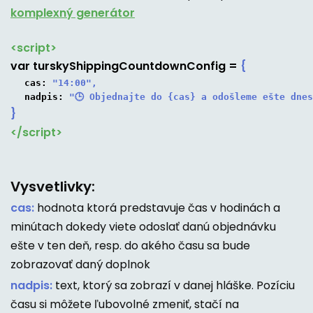
komplexný generátor
<script>
var
turskyShippingCountdownConfig
=
{
cas:
 "14:00",
nadpis:
 "🕒 Objednajte do {cas} a odošleme ešte dne
}
</script>
Vysvetlivky:
cas:
hodnota ktorá predstavuje čas v hodinách a
minútach dokedy viete odoslať danú objednávku
ešte v ten deň, resp. do akého času sa bude
zobrazovať daný doplnok
nadpis:
text, ktorý sa zobrazí v danej hláške. Pozíciu
času si môžete ľubovolné zmeniť, stačí na