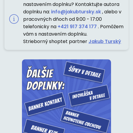
nastavením doplnku? Kontaktujte autora
doplnku na:
info@jakubtursky.sk
, alebo v
pracovných dňoch od 9:00 - 17:00
telefonicky na
+421 917 374 177
. Pomôžem
vám s nastavením doplnku.
Strieborný shoptet partner
Jakub Turský