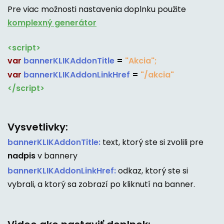
Pre viac možnosti nastavenia doplnku použite
komplexný generátor
<script>
var
bannerKLIKAddonTitle
=
"Akcia";
var
bannerKLIKAddonLinkHref
=
"/akcia"
</script>
Vysvetlivky:
bannerKLIKAddonTitle:
text, ktorý ste si zvolili pre
nadpis
v bannery
bannerKLIKAddonLinkHref:
odkaz, ktorý ste si
vybrali, a ktorý sa zobrazí po kliknutí na banner.