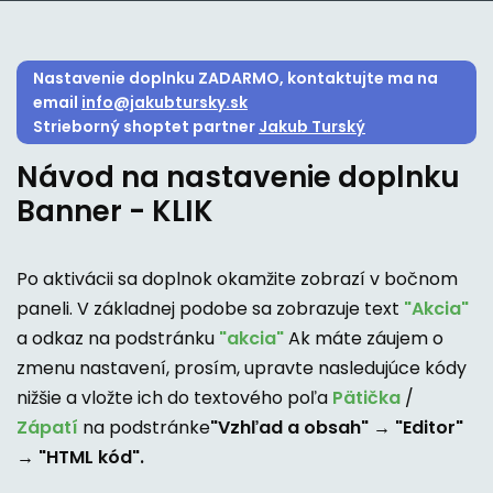
Nastavenie doplnku ZADARMO, kontaktujte ma na
email
info@jakubtursky.sk
Strieborný shoptet partner
Jakub Turský
Návod na nastavenie doplnku
Banner - KLIK
Po aktivácii sa doplnok okamžite zobrazí v bočnom
paneli. V základnej podobe sa zobrazuje text
"Akcia"
a odkaz na podstránku
"akcia"
Ak máte záujem o
zmenu nastavení, prosím, upravte nasledujúce kódy
nižšie a vložte ich do textového poľa
Pätička
/
Zápatí
na podstránke
"Vzhľad a obsah" → "Editor"
→ "HTML kód".