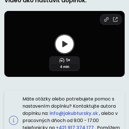
Video ako nastaviť doplnok:
Máte otázky alebo potrebujete pomoc s
nastavením doplnku? Kontaktujte autora
doplnku na:
info@jakubtursky.sk
, alebo v
pracovných dňoch od 9:00 - 17:00
telefonicky na
+421 917 374 177
. Pomôžem